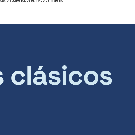
cación Superior
,
paes
,
PAES de Invierno
s clásicos