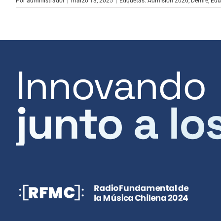
Por
administrador
|
marzo 13, 2025
|
Etiquetas:
Admisión 2026
,
Demre
,
Edu
Innovando
junto a lo