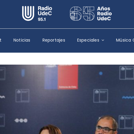
Escuchar Radio UdeC
en vivo
Quiénes Somos
t
Noticias
Reportajes
Especiales
Música 
Programación
Podcast
Noticias
Reportajes
Columnas
Música Clásica
Especiales