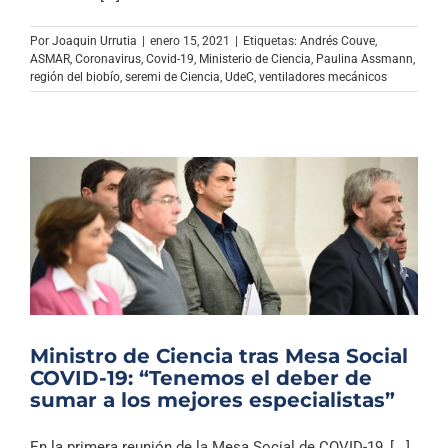
Archivo Sonoro
Por
Joaquin Urrutia
|
enero 15, 2021
|
Etiquetas:
Andrés Couve
,
ASMAR
,
Coronavirus
,
Covid-19
,
Ministerio de Ciencia
,
Paulina Assmann
,
región del biobío
,
seremi de Ciencia
,
UdeC
,
ventiladores mecánicos
Ministro de Ciencia tras Mesa Social
COVID-19: “Tenemos el deber de
sumar a los mejores especialistas”
En la primera reunión de la Mesa Social de COVID-19, [...]