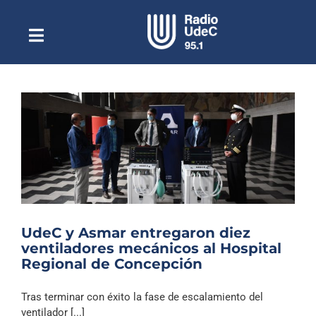
Saltar
al
contenido
Toggle
Escuchar Radio UdeC
Navigation
en vivo
Quiénes Somos
Programación
Podcast
Noticias
Reportajes
UdeC y Asmar entregaron diez
Columnas
ventiladores mecánicos al Hospital
Regional de Concepción
Música Clásica
Especiales
Tras terminar con éxito la fase de escalamiento del
ventilador [...]