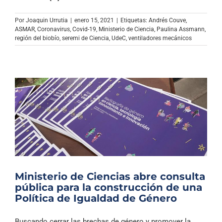
Archivo Sonoro
Por
Joaquin Urrutia
|
enero 15, 2021
|
Etiquetas:
Andrés Couve
,
ASMAR
,
Coronavirus
,
Covid-19
,
Ministerio de Ciencia
,
Paulina Assmann
,
región del biobío
,
seremi de Ciencia
,
UdeC
,
ventiladores mecánicos
Ministerio de Ciencias abre consulta
pública para la construcción de una
Política de Igualdad de Género
Buscando cerrar las brechas de género y promover la