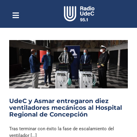
Saltar
al
contenido
Toggle
Escuchar Radio UdeC
Navigation
en vivo
Quiénes Somos
Programación
Podcast
Noticias
Reportajes
UdeC y Asmar entregaron diez
Columnas
ventiladores mecánicos al Hospital
Regional de Concepción
Música Clásica
Especiales
Tras terminar con éxito la fase de escalamiento del
ventilador [...]