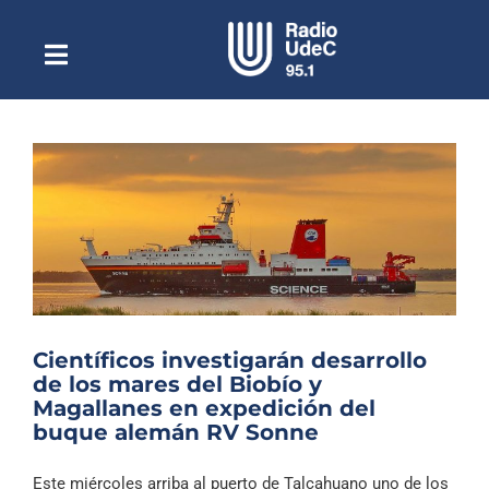
Saltar
al
contenido
Toggle
Escuchar Radio UdeC
Navigation
en vivo
Quiénes Somos
Programación
Podcast
Noticias
Reportajes
Científicos investigarán desarrollo
Columnas
de los mares del Biobío y
Magallanes en expedición del
Música Clásica
buque alemán RV Sonne
Especiales
Este miércoles arriba al puerto de Talcahuano uno de los