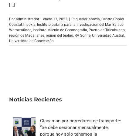
Archivo Sonoro
[...]
Por
administrador
|
enero 17, 2023
|
Etiquetas:
anoxia
,
Centro Copas
Coastal
,
hipoxia
,
Instituto Leibniz para la Investigación del Mar Báltico
Warnemünde
,
Instituto Milenio de Oceanografía
,
Puerto de Talcahuano
,
región de Magallanes
,
región del biobío
,
RV Sonne
,
Universidad Austral
,
Universidad de Concepción
Noticias Recientes
Giacaman por corredores de transporte:
“Se debe sesionar mensualmente,
porque hoy solo tenemos la