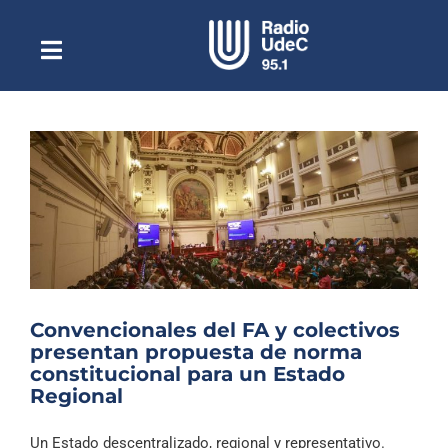
Saltar
al
contenido
Toggle
Escuchar Radio UdeC
Navigation
en vivo
Quiénes Somos
Programación
Podcast
Noticias
Reportajes
Convencionales del FA y colectivos
Columnas
presentan propuesta de norma
constitucional para un Estado
Música Clásica
Regional
Especiales
Un Estado descentralizado, regional y representativo.