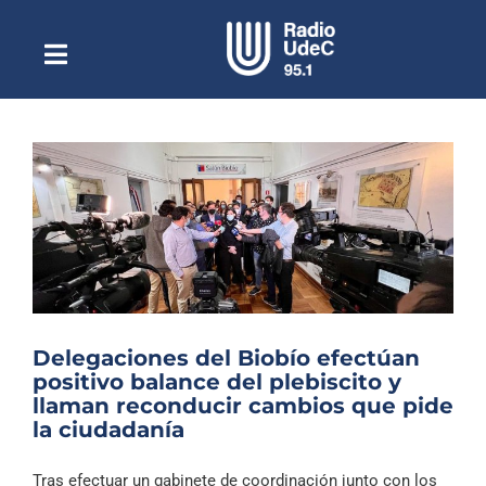
Saltar
al
contenido
Toggle
Escuchar Radio UdeC
Navigation
en vivo
Quiénes Somos
Programación
Podcast
Noticias
Reportajes
Delegaciones del Biobío efectúan
Columnas
positivo balance del plebiscito y
llaman reconducir cambios que pide
Música Clásica
la ciudadanía
Especiales
Tras efectuar un gabinete de coordinación junto con los