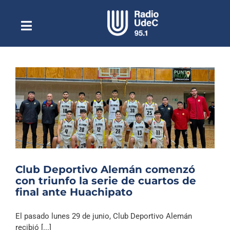
Saltar
al
contenido
Toggle
Escuchar Radio UdeC
Navigation
en vivo
Quiénes Somos
Programación
Podcast
Noticias
Reportajes
Club Deportivo Alemán comenzó
Columnas
con triunfo la serie de cuartos de
final ante Huachipato
Música Clásica
Especiales
El pasado lunes 29 de junio, Club Deportivo Alemán
recibió [...]