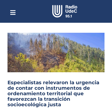
Saltar
al
contenido
Toggle
Escuchar Radio UdeC
Navigation
en vivo
Quiénes Somos
Programación
Podcast
Noticias
Reportajes
Especialistas relevaron la urgencia
Columnas
de contar con instrumentos de
ordenamiento territorial que
Música Clásica
favorezcan la transición
socioecológica justa
Especiales