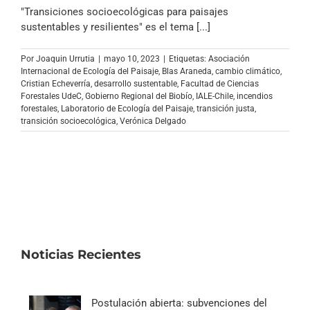
Archivo Sonoro
"Transiciones socioecológicas para paisajes
sustentables y resilientes" es el tema [...]
Por
Joaquin Urrutia
|
mayo 10, 2023
|
Etiquetas:
Asociación
Internacional de Ecología del Paisaje
,
Blas Araneda
,
cambio climático
,
Cristian Echeverría
,
desarrollo sustentable
,
Facultad de Ciencias
Forestales UdeC
,
Gobierno Regional del Biobío
,
IALE-Chile
,
incendios
forestales
,
Laboratorio de Ecología del Paisaje
,
transición justa
,
transición socioecológica
,
Verónica Delgado
Noticias Recientes
Postulación abierta: subvenciones del