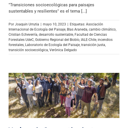
Archivo Sonoro
"Transiciones socioecológicas para paisajes
sustentables y resilientes" es el tema [...]
Por
Joaquin Urrutia
|
mayo 10, 2023
|
Etiquetas:
Asociación
Internacional de Ecología del Paisaje
,
Blas Araneda
,
cambio climático
,
Cristian Echeverría
,
desarrollo sustentable
,
Facultad de Ciencias
Forestales UdeC
,
Gobierno Regional del Biobío
,
IALE-Chile
,
incendios
forestales
,
Laboratorio de Ecología del Paisaje
,
transición justa
,
transición socioecológica
,
Verónica Delgado