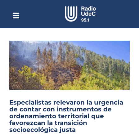
Saltar
al
contenido
Toggle
Escuchar Radio UdeC
Navigation
en vivo
Quiénes Somos
Programación
Podcast
Noticias
Reportajes
Especialistas relevaron la urgencia
Columnas
de contar con instrumentos de
ordenamiento territorial que
Música Clásica
favorezcan la transición
socioecológica justa
Especiales