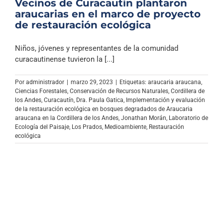
Vecinos de Curacautín plantaron
araucarias en el marco de proyecto
de restauración ecológica
Niños, jóvenes y representantes de la comunidad
curacautinense tuvieron la [...]
Por
administrador
|
marzo 29, 2023
|
Etiquetas:
araucaria araucana
,
Ciencias Forestales
,
Conservación de Recursos Naturales
,
Cordillera de
los Andes
,
Curacautín
,
Dra. Paula Gatica
,
Implementación y evaluación
de la restauración ecológica en bosques degradados de Araucaria
araucana en la Cordillera de los Andes
,
Jonathan Morán
,
Laboratorio de
Ecología del Paisaje
,
Los Prados
,
Medioambiente
,
Restauración
ecológica