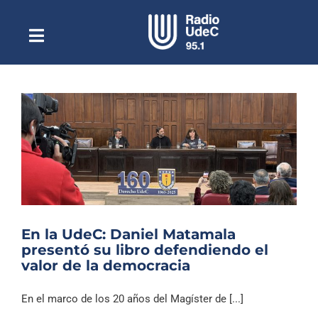
Saltar
al
contenido
Toggle
Escuchar Radio UdeC
Navigation
en vivo
Quiénes Somos
Programación
Podcast
Noticias
Reportajes
En la UdeC: Daniel Matamala
Columnas
presentó su libro defendiendo el
valor de la democracia
Música Clásica
Especiales
En el marco de los 20 años del Magíster de [...]