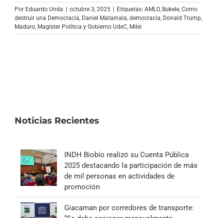
Archivo Sonoro
Por
Eduardo Unda
|
octubre 3, 2025
|
Etiquetas:
AMLO
,
Bukele
,
Como
destruir una Democracia
,
Daniel Matamala
,
democracia
,
Donald Trump
,
Maduro
,
Magíster Política y Gobierno UdeC
,
Milei
Noticias Recientes
INDH Biobío realizó su Cuenta Pública
2025 destacando la participación de más
de mil personas en actividades de
promoción
Giacaman por corredores de transporte: