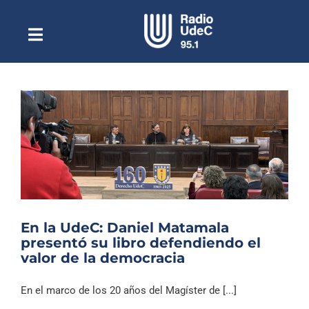
Saltar
al
contenido
Toggle
Escuchar Radio UdeC
Navigation
en vivo
Quiénes Somos
Programación
Podcast
Noticias
Reportajes
En la UdeC: Daniel Matamala
Columnas
presentó su libro defendiendo el
valor de la democracia
Música Clásica
Especiales
En el marco de los 20 años del Magíster de [...]