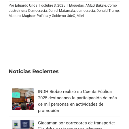
Archivo Sonoro
Por
Eduardo Unda
|
octubre 3, 2025
|
Etiquetas:
AMLO
,
Bukele
,
Como
destruir una Democracia
,
Daniel Matamala
,
democracia
,
Donald Trump
,
Maduro
,
Magíster Política y Gobierno UdeC
,
Milei
Noticias Recientes
INDH Biobío realizó su Cuenta Pública
2025 destacando la participación de más
de mil personas en actividades de
promoción
Giacaman por corredores de transporte: