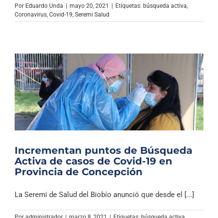
Por
Eduardo Unda
|
mayo 20, 2021
|
Etiquetas:
búsqueda activa
,
Coronavirus
,
Covid-19
,
Seremi Salud
Incrementan puntos de Búsqueda
Activa de casos de Covid-19 en
Provincia de Concepción
La Seremi de Salud del Biobío anunció que desde el [...]
Por
administrador
|
marzo 8, 2021
|
Etiquetas:
búsqueda activa
,