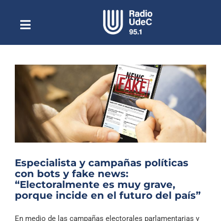
Saltar
al
contenido
Toggle
Escuchar Radio UdeC
Navigation
en vivo
Quiénes Somos
Programación
Podcast
Noticias
Reportajes
Especialista y campañas políticas
Columnas
con bots y fake news:
“Electoralmente es muy grave,
Música Clásica
porque incide en el futuro del país”
Especiales
En medio de las campañas electorales parlamentarias y