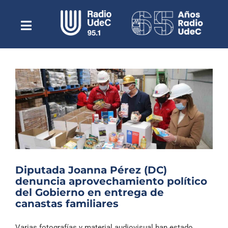
Saltar
al
contenido
Toggle
Escuchar Radio UdeC
Navigation
en vivo
Quiénes Somos
Programación
Podcast
Noticias
Reportajes
Diputada Joanna Pérez (DC)
Columnas
denuncia aprovechamiento político
del Gobierno en entrega de
Música Clásica
canastas familiares
Especiales
Varias fotografías y material audiovisual han estado