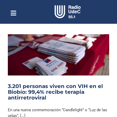
Saltar
al
contenido
Toggle
Escuchar Radio UdeC
Navigation
en vivo
Quiénes Somos
Programación
Podcast
Noticias
Reportajes
3.201 personas viven con VIH en el
Columnas
Biobío: 99,4% recibe terapia
antirretroviral
Música Clásica
Especiales
En una nueva conmemoración “Candlelight” o “Luz de las
velas”, [...]