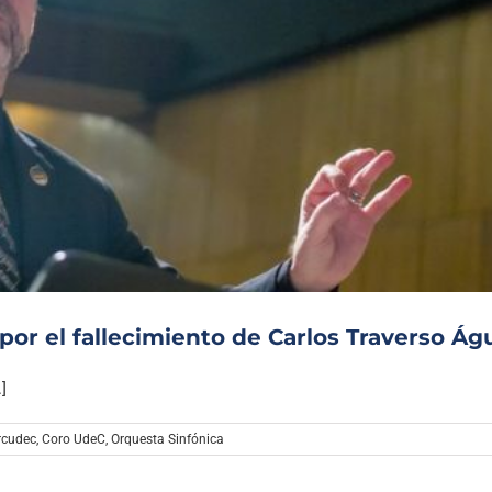
por el fallecimiento de Carlos Traverso Águ
]
rcudec
,
Coro UdeC
,
Orquesta Sinfónica