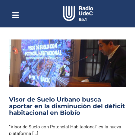
Saltar
al
contenido
Toggle
Escuchar Radio UdeC
Navigation
en vivo
Quiénes Somos
Programación
Podcast
Noticias
Reportajes
Visor de Suelo Urbano busca
Columnas
aportar en la disminución del déficit
habitacional en Biobío
Música Clásica
Especiales
"Visor de Suelo con Potencial Habitacional" es la nueva
plataforma [...]