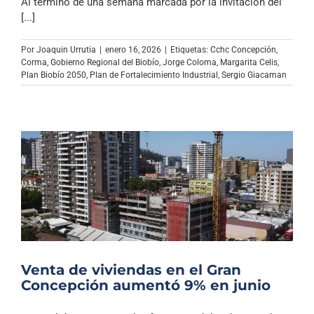
Al término de una semana marcada por la invitación del
[...]
Por
Joaquin Urrutia
|
enero 16, 2026
|
Etiquetas:
Cchc Concepción
,
Corma
,
Gobierno Regional del Biobío
,
Jorge Coloma
,
Margarita Celis
,
Plan Biobío 2050
,
Plan de Fortalecimiento Industrial
,
Sergio Giacaman
Venta de viviendas en el Gran
Concepción aumentó 9% en junio