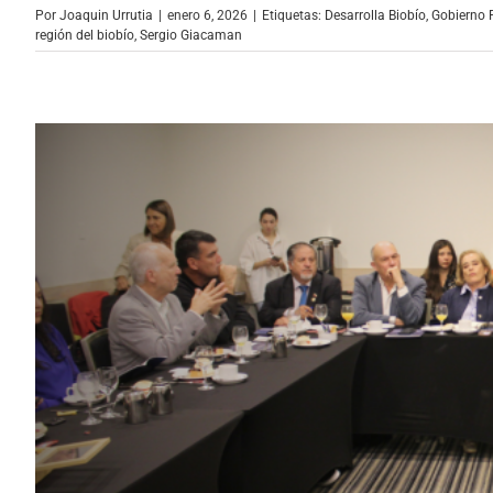
Por
Joaquin Urrutia
|
enero 6, 2026
|
Etiquetas:
Desarrolla Biobío
,
Gobierno R
región del biobío
,
Sergio Giacaman