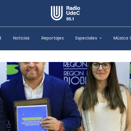
Escuchar Radio UdeC
en vivo
t
Noticias
Reportajes
Especiales
Música 
Quiénes Somos
Programación
Podcast
Noticias
Reportajes
Columnas
Música Clásica
Especiales