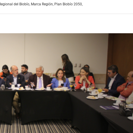
egional del Biobío
,
Marca Región
,
Plan Biobío 2050
,