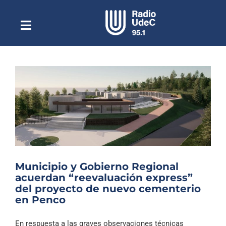
Saltar
al
contenido
Toggle
Escuchar Radio UdeC
Navigation
en vivo
Quiénes Somos
Programación
Podcast
Noticias
Reportajes
Municipio y Gobierno Regional
Columnas
acuerdan “reevaluación express”
del proyecto de nuevo cementerio
Música Clásica
en Penco
Especiales
En respuesta a las graves observaciones técnicas