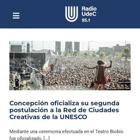
Saltar
al
contenido
Toggle
Escuchar Radio UdeC
Navigation
en vivo
Quiénes Somos
Programación
Podcast
Noticias
Reportajes
Concepción oficializa su segunda
Columnas
postulación a la Red de Ciudades
Creativas de la UNESCO
Música Clásica
Especiales
Mediante una ceremonia efectuada en el Teatro Biobío
fue oficializado, [...]