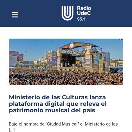
Saltar
al
contenido
Toggle
Escuchar Radio UdeC
Navigation
en vivo
Quiénes Somos
Programación
Podcast
Noticias
Reportajes
Ministerio de las Culturas lanza
Columnas
plataforma digital que releva el
patrimonio musical del país
Música Clásica
Especiales
Bajo el nombre de "Ciudad Musical" el Ministerio de las
[...]