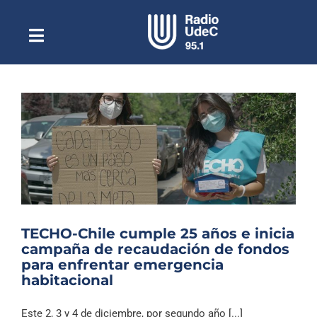
Saltar
al
contenido
Toggle
Escuchar Radio UdeC
Navigation
en vivo
Quiénes Somos
Programación
Podcast
Noticias
Reportajes
TECHO-Chile cumple 25 años e inicia
Columnas
campaña de recaudación de fondos
para enfrentar emergencia
Música Clásica
habitacional
Especiales
Este 2, 3 y 4 de diciembre, por segundo año [...]