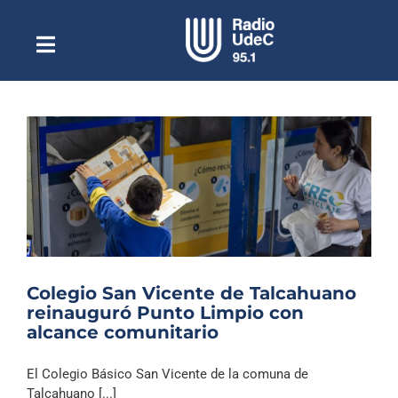
Saltar
al
contenido
Toggle
Escuchar Radio UdeC
Navigation
en vivo
Quiénes Somos
Programación
Podcast
Noticias
Reportajes
Colegio San Vicente de Talcahuano
Columnas
reinauguró Punto Limpio con
alcance comunitario
Música Clásica
Especiales
El Colegio Básico San Vicente de la comuna de
Talcahuano [...]