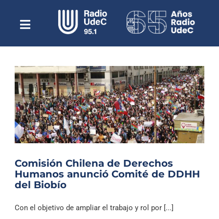
Saltar
al
contenido
Toggle
Escuchar Radio UdeC
Navigation
en vivo
Quiénes Somos
Programación
Podcast
Noticias
Reportajes
Comisión Chilena de Derechos
Columnas
Humanos anunció Comité de DDHH
del Biobío
Música Clásica
Especiales
Con el objetivo de ampliar el trabajo y rol por [...]