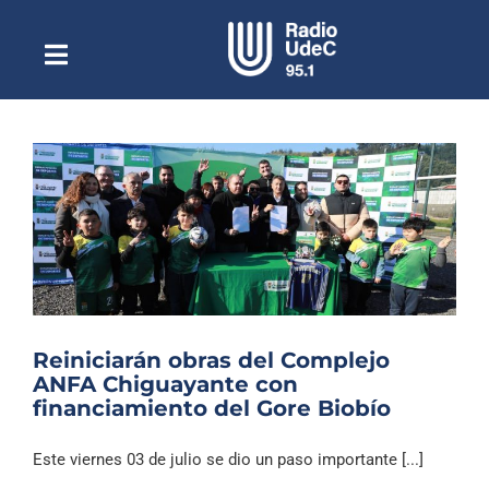
Saltar
al
contenido
Toggle
Escuchar Radio UdeC
Navigation
en vivo
Quiénes Somos
Programación
Podcast
Noticias
Reportajes
Reiniciarán obras del Complejo
Columnas
ANFA Chiguayante con
financiamiento del Gore Biobío
Música Clásica
Especiales
Este viernes 03 de julio se dio un paso importante [...]