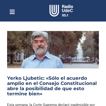
Saltar
al
contenido
Toggle
Escuchar Radio UdeC
Navigation
en vivo
Quiénes Somos
Programación
Podcast
Noticias
Reportajes
Yerko Ljubetic: «Sólo el acuerdo
Columnas
amplio en el Consejo Constitucional
abre la posibilidad de que esto
Música Clásica
termine bien»
Especiales
Esta semana, la Corte Suprema declaró inadmisible por