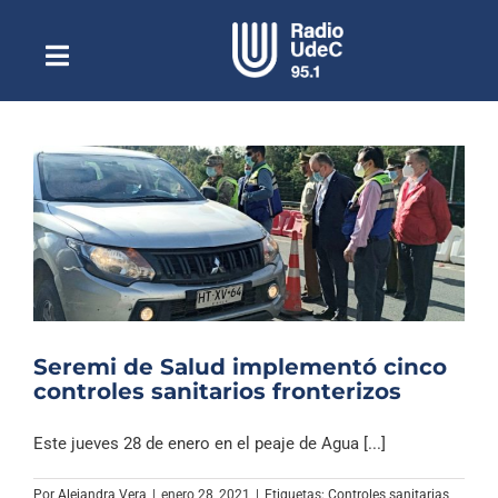
Saltar
al
contenido
Toggle
Escuchar Radio UdeC
Navigation
en vivo
Quiénes Somos
Programación
Podcast
Noticias
Reportajes
Seremi de Salud implementó cinco
Columnas
controles sanitarios fronterizos
Música Clásica
Este jueves 28 de enero en el peaje de Agua [...]
Especiales
Por
Alejandra Vera
|
enero 28, 2021
|
Etiquetas:
Controles sanitarias
,