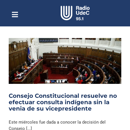
Saltar
al
contenido
Toggle
Escuchar Radio UdeC
Navigation
en vivo
Quiénes Somos
Programación
Podcast
Noticias
Reportajes
Consejo Constitucional resuelve no
Columnas
efectuar consulta indígena sin la
venia de su vicepresidente
Música Clásica
Especiales
Este miércoles fue dada a conocer la decisión del
Consejo [...]