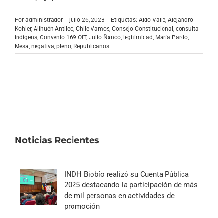
Archivo Sonoro
Por
administrador
|
julio 26, 2023
|
Etiquetas:
Aldo Valle
,
Alejandro
Kohler
,
Alihuén Antileo
,
Chile Vamos
,
Consejo Constitucional
,
consulta
indígena
,
Convenio 169 OIT
,
Julio Ñanco
,
legitimidad
,
María Pardo
,
Mesa
,
negativa
,
pleno
,
Republicanos
Noticias Recientes
INDH Biobío realizó su Cuenta Pública
2025 destacando la participación de más
de mil personas en actividades de
promoción