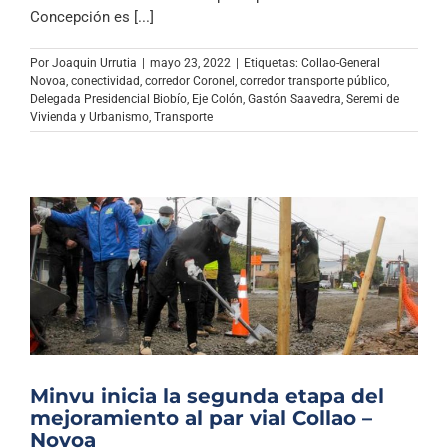
Archivo Sonoro
Concepción es [...]
Por
Joaquin Urrutia
|
mayo 23, 2022
|
Etiquetas:
Collao-General
Novoa
,
conectividad
,
corredor Coronel
,
corredor transporte público
,
Delegada Presidencial Biobío
,
Eje Colón
,
Gastón Saavedra
,
Seremi de
Vivienda y Urbanismo
,
Transporte
Minvu inicia la segunda etapa del
mejoramiento al par vial Collao –
Novoa