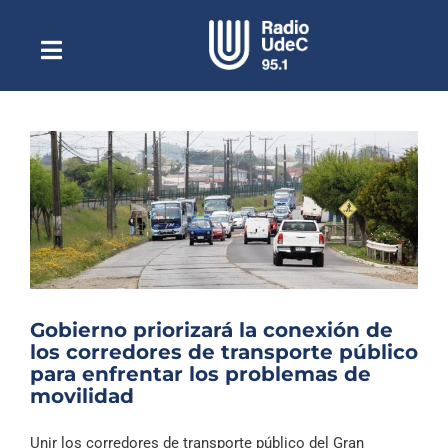
Saltar
al
contenido
Toggle
Escuchar Radio UdeC
Navigation
en vivo
Quiénes Somos
Programación
Podcast
Noticias
Reportajes
Gobierno priorizará la conexión de
Columnas
los corredores de transporte público
para enfrentar los problemas de
Música Clásica
movilidad
Especiales
Unir los corredores de transporte público del Gran