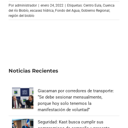
Archivo Sonoro
Por
administrador
|
enero 24, 2022
|
Etiquetas:
Centro Eula
,
Cuenca
del río Biobío
,
escasez hídrica
,
Fondo del Agua
,
Gobierno Regional
,
región del biobío
Noticias Recientes
Giacaman por corredores de transporte:
“Se debe sesionar mensualmente,
porque hoy solo tenemos la
manifestación de voluntad”
Seguridad: Kast busca cumplir sus