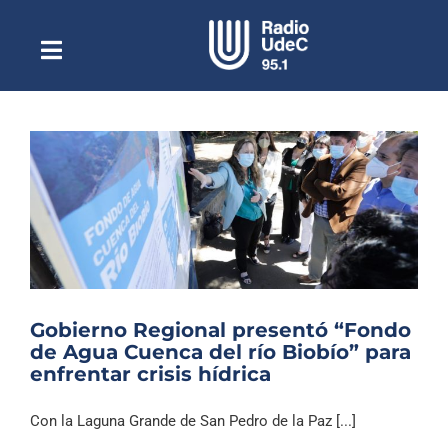
Saltar
al
contenido
Toggle
Escuchar Radio UdeC
Navigation
en vivo
Quiénes Somos
Programación
Podcast
Noticias
Reportajes
Gobierno Regional presentó “Fondo
Columnas
de Agua Cuenca del río Biobío” para
enfrentar crisis hídrica
Música Clásica
Especiales
Con la Laguna Grande de San Pedro de la Paz [...]