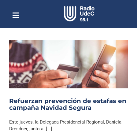
Saltar
al
contenido
Toggle
Escuchar Radio UdeC
Navigation
en vivo
Quiénes Somos
Programación
Podcast
Noticias
Reportajes
Refuerzan prevención de estafas en
Columnas
campaña Navidad Segura
Música Clásica
Este jueves, la Delegada Presidencial Regional, Daniela
Especiales
Dresdner, junto al [...]