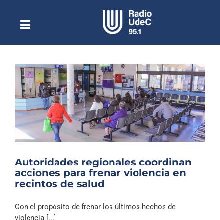
Saltar
al
contenido
Toggle
Escuchar Radio UdeC
Navigation
en vivo
Quiénes Somos
Programación
Podcast
Noticias
Reportajes
Autoridades regionales coordinan
Columnas
acciones para frenar violencia en
recintos de salud
Música Clásica
Especiales
Con el propósito de frenar los últimos hechos de
violencia [...]