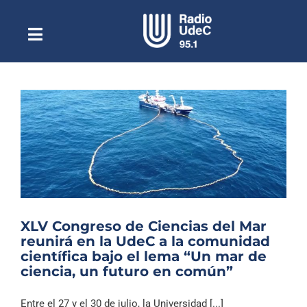
Saltar
al
contenido
Toggle
Escuchar Radio UdeC
Navigation
en vivo
Quiénes Somos
Programación
Podcast
Noticias
Reportajes
XLV Congreso de Ciencias del Mar
Columnas
reunirá en la UdeC a la comunidad
científica bajo el lema “Un mar de
Música Clásica
ciencia, un futuro en común”
Especiales
Entre el 27 y el 30 de julio, la Universidad [...]