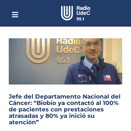
Saltar
al
contenido
Toggle
Escuchar Radio UdeC
Navigation
en vivo
Quiénes Somos
Programación
Podcast
Noticias
Reportajes
Jefe del Departamento Nacional del
Columnas
Cáncer: “Biobío ya contactó al 100%
de pacientes con prestaciones
Música Clásica
atrasadas y 80% ya inició su
atención”
Especiales