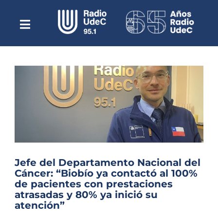
Saltar
al
contenido
Toggle
Escuchar Radio UdeC
Navigation
en vivo
Quiénes Somos
Programación
Podcast
Noticias
Reportajes
Jefe del Departamento Nacional del
Columnas
Cáncer: “Biobío ya contactó al 100%
de pacientes con prestaciones
Música Clásica
atrasadas y 80% ya inició su
Especiales
atención”