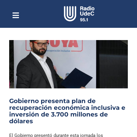
Saltar
al
contenido
Toggle
Escuchar Radio UdeC
Navigation
en vivo
Quiénes Somos
Programación
Podcast
Noticias
Reportajes
Gobierno presenta plan de
Columnas
recuperación económica inclusiva e
inversión de 3.700 millones de
Música Clásica
dólares
Especiales
El Gobierno presentó durante esta jornada los