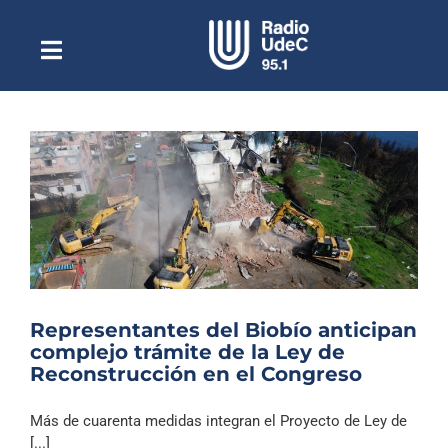
Saltar
al
contenido
Toggle
Escuchar Radio UdeC
Navigation
en vivo
Quiénes Somos
Programación
Podcast
Noticias
Reportajes
Representantes del Biobío anticipan
Columnas
complejo trámite de la Ley de
Reconstrucción en el Congreso
Música Clásica
Especiales
Más de cuarenta medidas integran el Proyecto de Ley de
[...]