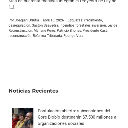
Más de cuarenta medidas integran el Proyecto de Ley de
[...]
Por
Joaquin Urrutia
|
abril 16, 2026
|
Etiquetas:
crecimiento
,
desregulación
,
Gastón Saavedra
,
incendios forestales
,
inversión
,
Ley de
Reconstrucción
,
Marlene Pérez
,
Patricio Briones
,
Presidente Kast
,
reconstrucción
,
Reforma Tributaria
,
Rodrigo Vera
Noticias Recientes
Postulación abierta: subvenciones del
Gore Biobío destinarán $7.500 millones a
organizaciones sociales