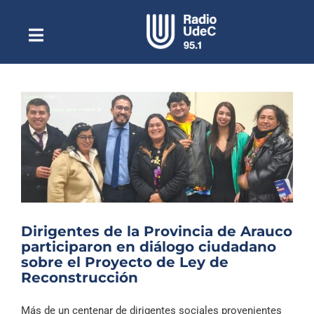
Saltar
al
contenido
Toggle
Escuchar Radio UdeC
Navigation
en vivo
Quiénes Somos
Programación
Podcast
Noticias
Reportajes
Dirigentes de la Provincia de Arauco
Columnas
participaron en diálogo ciudadano
sobre el Proyecto de Ley de
Música Clásica
Reconstrucción
Especiales
Más de un centenar de dirigentes sociales provenientes