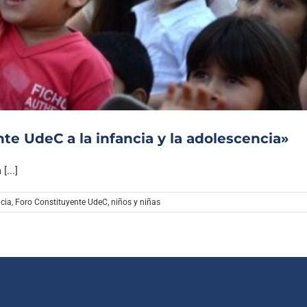
Archivo Sonoro
te UdeC a la infancia y la adolescencia»
...]
ncia
,
Foro Constituyente UdeC
,
niños y niñas