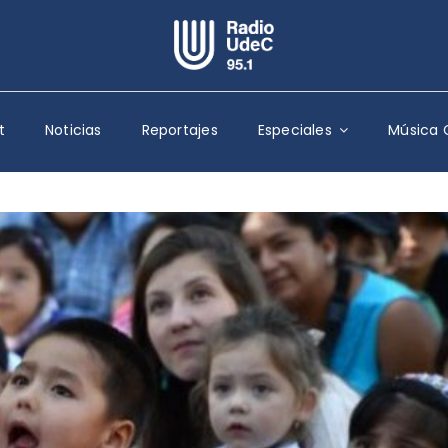
Escuchar Radio UdeC
en vivo
t
Noticias
Reportajes
Especiales
Música 
Quiénes Somos
Programación
Podcast
Noticias
Reportajes
Columnas
Música Clásica
Especiales