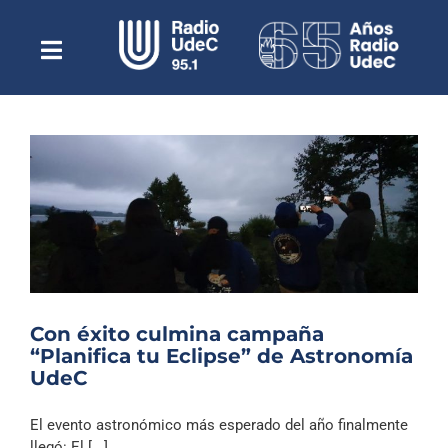
Saltar
al
contenido
Toggle
Escuchar Radio UdeC
Navigation
en vivo
Quiénes Somos
Programación
Podcast
Noticias
Reportajes
Con éxito culmina campaña
Columnas
“Planifica tu Eclipse” de Astronomía
UdeC
Música Clásica
Especiales
El evento astronómico más esperado del año finalmente
llegó: El [...]