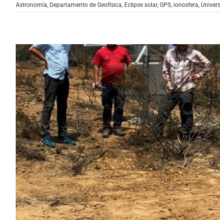
Astronomía
,
Departamento de Geofísica
,
Eclipse solar
,
GPS
,
ionosfera
,
Univers