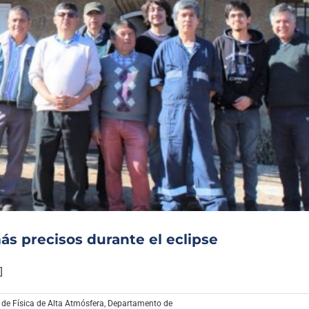
ás precisos durante el eclipse
]
o de Física de Alta Atmósfera
,
Departamento de