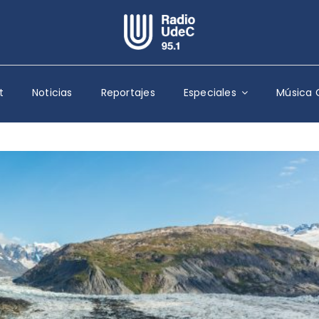
Escuchar Radio UdeC
en vivo
t
Noticias
Reportajes
Especiales
Música 
Quiénes Somos
Programación
Podcast
Noticias
Reportajes
Columnas
Música Clásica
Especiales