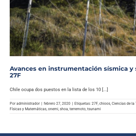
Avances en instrumentación sísmica y 
27F
Chile ocupa dos puestos en la lista de los 10 [...]
Por
administrador
|
febrero 27, 2020
|
Etiquetas:
27F
,
chioos
,
Ciencias de la 
Físicas y Matemáticas
,
onemi
,
shoa
,
terremoto
,
tsunami