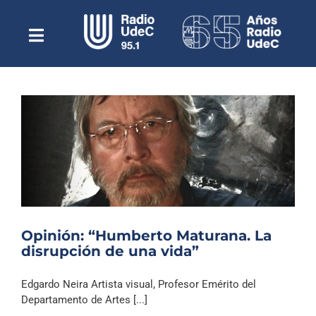
Saltar
al
contenido
Toggle
Escuchar Radio UdeC
Navigation
en vivo
Quiénes Somos
Programación
Podcast
Noticias
Reportajes
Opinión: “Humberto Maturana. La
Columnas
disrupción de una vida”
Música Clásica
Edgardo Neira Artista visual, Profesor Emérito del
Especiales
Departamento de Artes [...]