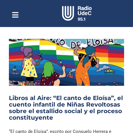
Saltar
al
contenido
Toggle
Escuchar Radio UdeC
Navigation
en vivo
Quiénes Somos
Programación
Podcast
Noticias
Reportajes
Libros al Aire: “El canto de Eloísa”, el
Columnas
cuento infantil de Niñas Revoltosas
sobre el estallido social y el proceso
Música Clásica
constituyente
Especiales
“El canto de Eloísa”, escrito por Consuelo Herrera e