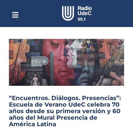
Saltar
al
contenido
Toggle
Escuchar Radio UdeC
Navigation
en vivo
Quiénes Somos
Programación
Podcast
Noticias
Reportajes
“Encuentros. Diálogos. Presencias”:
Columnas
Escuela de Verano UdeC celebra 70
años desde su primera versión y 60
Música Clásica
años del Mural Presencia de
América Latina
Especiales