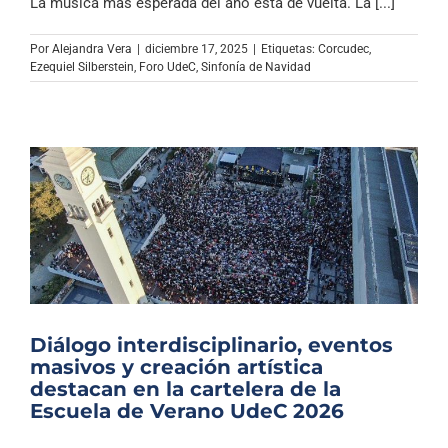
La música más esperada del año está de vuelta. La [...]
Por
Alejandra Vera
|
diciembre 17, 2025
|
Etiquetas:
Corcudec
,
Ezequiel Silberstein
,
Foro UdeC
,
Sinfonía de Navidad
Diálogo interdisciplinario, eventos
masivos y creación artística
destacan en la cartelera de la
Escuela de Verano UdeC 2026