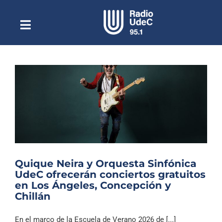
Saltar
al
contenido
Toggle
Escuchar Radio UdeC
Navigation
en vivo
Quiénes Somos
Programación
Podcast
Noticias
Reportajes
Quique Neira y Orquesta Sinfónica
Columnas
UdeC ofrecerán conciertos gratuitos
en Los Ángeles, Concepción y
Música Clásica
Chillán
Especiales
En el marco de la Escuela de Verano 2026 de [...]