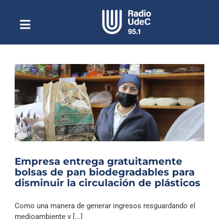
Saltar
al
contenido
Toggle
Escuchar Radio UdeC
Navigation
en vivo
Quiénes Somos
Programación
Podcast
Noticias
Reportajes
Empresa entrega gratuitamente
Columnas
bolsas de pan biodegradables para
disminuir la circulación de plásticos
Música Clásica
Especiales
Como una manera de generar ingresos resguardando el
medioambiente y [...]