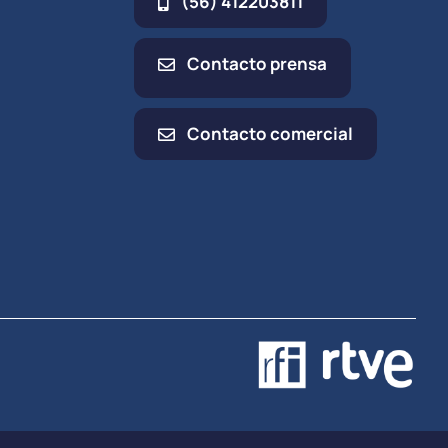
(56) 412203811
Contacto prensa
Contacto comercial