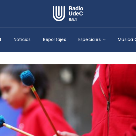
Escuchar Radio UdeC
en vivo
t
Noticias
Reportajes
Especiales
Música 
Quiénes Somos
Programación
Podcast
Noticias
Reportajes
Columnas
Música Clásica
Especiales