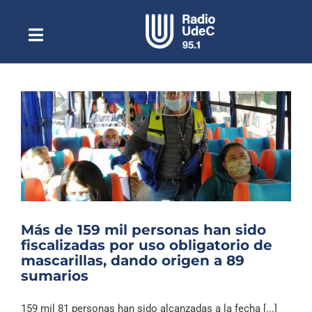
Saltar
al
contenido
Toggle
Escuchar Radio UdeC
Navigation
en vivo
Quiénes Somos
Programación
Podcast
Noticias
Reportajes
Más de 159 mil personas han sido
Columnas
fiscalizadas por uso obligatorio de
mascarillas, dando origen a 89
Música Clásica
sumarios
Especiales
159 mil 81 personas han sido alcanzadas a la fecha [...]