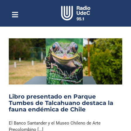
Saltar
al
contenido
Toggle
Escuchar Radio UdeC
Navigation
en vivo
Quiénes Somos
Programación
Podcast
Noticias
Reportajes
Libro presentado en Parque
Columnas
Tumbes de Talcahuano destaca la
fauna endémica de Chile
Música Clásica
Especiales
El Banco Santander y el Museo Chileno de Arte
Precolombino [...]