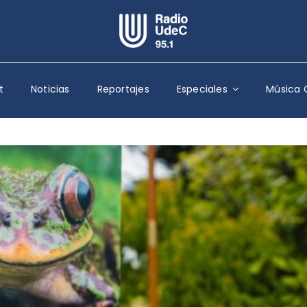
Escuchar Radio UdeC
en vivo
t
Noticias
Reportajes
Especiales
Música 
Quiénes Somos
Programación
Podcast
Noticias
Reportajes
Columnas
Música Clásica
Especiales